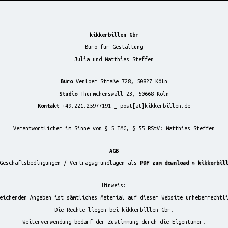
kikkerbillen Gbr
Büro für Gestaltung
Julia und Matthias Steffen
Büro
Venloer Straße 728, 50827 Köln
Studio
Thürmchenswall 23, 50668 Köln
Kontakt
+49.221.25977191 _ post[at]kikkerbillen.de
Verantwortlicher im Sinne von § 5 TMG, § 55 RStV: Matthias Steffen
AGB
Geschäftsbedingungen / Vertragsgrundlagen als
PDF zum download » kikkerbil
Hinweis:
eichenden Angaben ist sämtliches Material auf dieser Website urheberrechtl
Die Rechte liegen bei kikkerbillen Gbr.
Weiterverwendung bedarf der Zustimmung durch die Eigentümer.